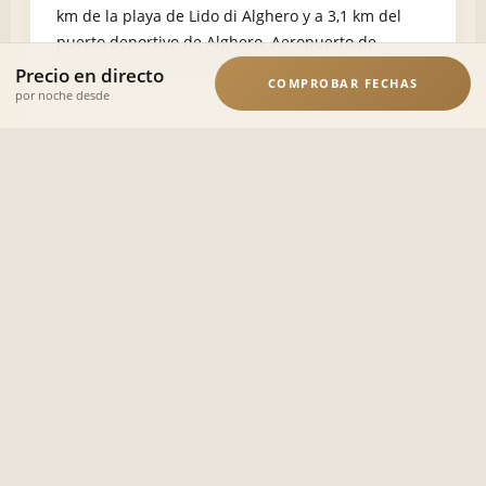
km de la playa de Lido di Alghero y a 3,1 km del
puerto deportivo de Alghero.
Aeropuerto de
Alghero, a 12 km de la propiedad.
Precio en directo
COMPROBAR FECHAS
por noche desde
Detalles de la villa
Dormitorio 1
1 cama doble grande
Dormitorio 2
1 cama doble grande
Dormitorio 3
1 cama doble grande
Dormitorio 4