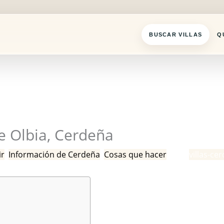
BUSCAR VILLAS
Q
de Olbia, Cerdeña
ir
,
Información de Cerdeña
,
Cosas que hacer
/ Por
villas-ce