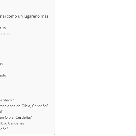
deña) como un lugareño más
iguo
 costa
a
as
tado
 Cerdeña?
tracciones de Olbia, Cerdeña?
a?
 en Olbia, Cerdeña?
bia, Cerdeña?
deña?