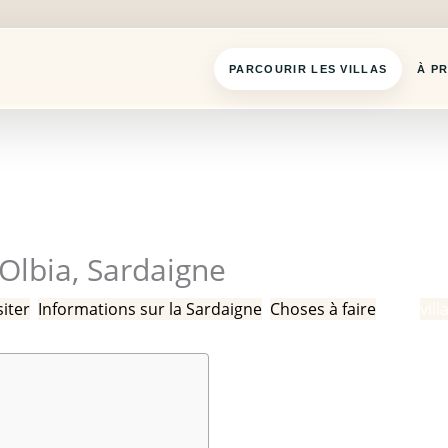
PARCOURIR LES VILLAS
À P
'Olbia, Sardaigne
siter
,
Informations sur la Sardaigne
,
Choses à faire
/ Par
vil