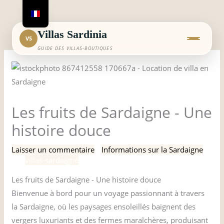
Aller
au
contenu
Villas Sardinia
VS
GUIDE DES VILLAS-BOUTIQUES
Les fruits de Sardaigne - Une
histoire douce
Laisser un commentaire
/
Informations sur la Sardaigne
/
Par
villas-sardaigne
Les fruits de Sardaigne - Une histoire douce
Bienvenue à bord pour un voyage passionnant à travers
la Sardaigne, où les paysages ensoleillés baignent des
vergers luxuriants et des fermes maraîchères, produisant