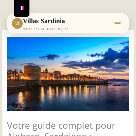
Aller
au
contenu
Villas Sardinia
VS
GUIDE DES VILLAS-BOUTIQUES
Votre guide complet pour