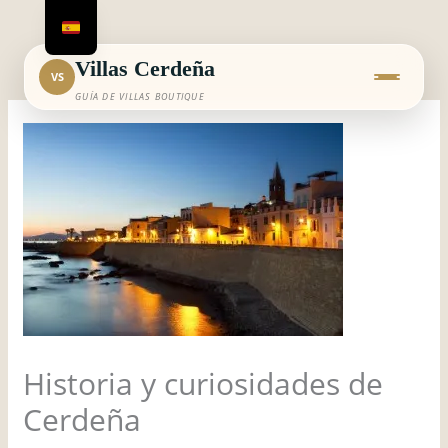
Ir
al
contenido
Villas Cerdeña
VS
GUÍA DE VILLAS BOUTIQUE
Historia y curiosidades de
Cerdeña