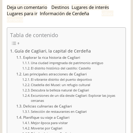
Deja un comentario
/
Destinos
,
Lugares de interés
,
Lugares para ir
,
Información de Cerdeña
/ Por
villas-
cerdena
Tabla de contenido
Guía de Cagliari, la capital de Cerdeña
Explorar la rica historia de Cagliari
Una ciudad impregnada de patrimonio antiguo
El distrito histórico del castillo: Castello
Las principales atracciones de Cagliari
El vibrante distrito del puerto deportivo
Citadella dei Musei: un refugio cultural
Descubra la belleza natural de Cagliari
Excursiones de un día desde Cagliari: Explorar las joyas
cercanas
Delicias culinarias de Cagliari
Selección de restaurantes en Cagliari
Planifique su viaje a Cagliari
Mejor época para visitar
Moverse por Cagliari