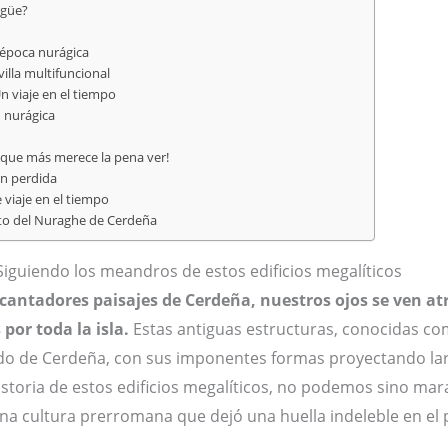
ágüe?
a época nurágica
illa multifuncional
Un viaje en el tiempo
n nurágica
 que más merece la pena ver!
ón perdida
 viaje en el tiempo
nto del Nuraghe de Cerdeña
iguiendo los meandros de estos edificios megalíticos
antadores paisajes de Cerdeña, nuestros ojos se ven atr
por toda la isla.
Estas antiguas estructuras, conocidas c
sado de Cerdeña, con sus imponentes formas proyectando l
storia de estos edificios megalíticos, no podemos sino marav
 una cultura prerromana que dejó una huella indeleble en el 