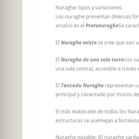
Nuraghe: tipos y variaciones
Los nuraghe presentan diversas forma
arcaico es el
Protonuraghe
Se carac
El
Nuraghe mixto
se cree que son u
El
Nuraghe de una sola torre
con su
una sala central, accesible a travé
El
Tancadu Nuraghe
representan un
principal y conectado por muros de 
El más elaborado de todos los Nura
estructuras se asemejan a fortaleza
Nuraghe notable: ¡El nuraghe sardo