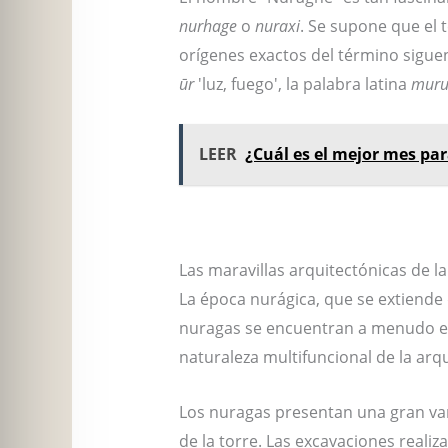
nurhage
o
nuraxi
. Se supone que el
orígenes exactos del término siguen
ūr
'luz, fuego', la palabra latina
muru
LEER
¿Cuál es el mejor mes par
Lea nuestro artículo sobre los G
Las maravillas arquitectónicas de l
La época nurágica, que se extiende 
nuragas se encuentran a menudo en l
naturaleza multifuncional de la arq
Los nuragas presentan una gran var
de la torre. Las excavaciones reali