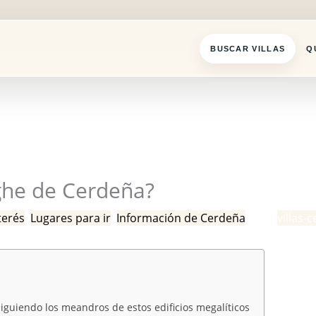
BUSCAR VILLAS
Q
ghe de Cerdeña?
terés
,
Lugares para ir
,
Información de Cerdeña
/ Por
villas-
guiendo los meandros de estos edificios megalíticos