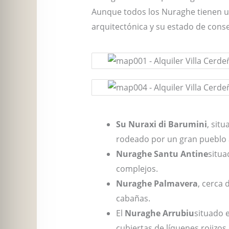
Aunque todos los Nuraghe tienen un
arquitectónica y su estado de cons
Su Nuraxi di Barumini
, sit
rodeado por un gran pueblo 
Nuraghe Santu Antine
situa
complejos.
Nuraghe Palmavera
, cerca 
cabañas.
El
Nuraghe Arrubiu
situado 
cubiertas de líquenes rojizos.