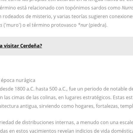
 término está relacionado con topónimos sardos como
Nurr
 rodeados de misterio, y varias teorías sugieren conexione
s
('muro') o el término protovasco
*nur
(piedra).
a visitar Cerdeña?
igantes de Mont'e Prama
a época nurágica
desde 1800 a.C. hasta 500 a.C., fue un periodo de notable d
as cimas de las colinas, en lugares estratégicos. Estas est
uitectura antigua, sirviendo como hogares, fortalezas, temp
iedad de distribuciones internas, a menudo con una escale
zadas en estos yacimientos revelan indicios de vida domésti