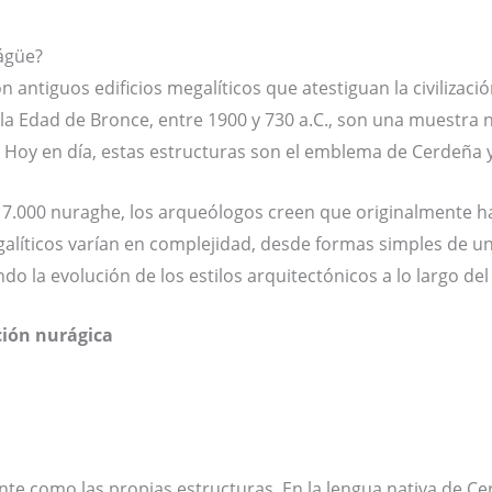
ágüe?
antiguos edificios megalíticos que atestiguan la civilización
la Edad de Bronce, entre 1900 y 730 a.C., son una muestra n
 Hoy en día, estas estructuras son el emblema de Cerdeña y
7.000 nuraghe, los arqueólogos creen que originalmente ha
alíticos varían en complejidad, desde formas simples de un
ndo la evolución de los estilos arquitectónicos a lo largo de
ación nurágica
nte como las propias estructuras. En la lengua nativa de C