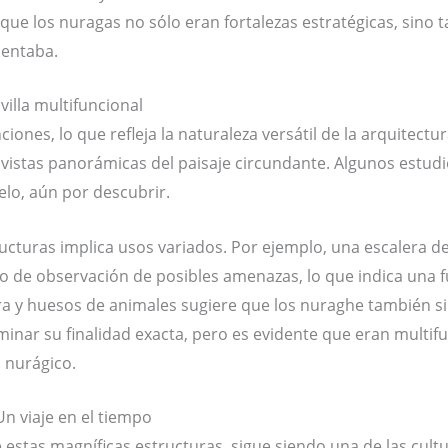
que los nuragas no sólo eran fortalezas estratégicas, sino 
lentaba.
illa multifuncional
iones, lo que refleja la naturaleza versátil de la arquitect
o vistas panorámicas del paisaje circundante. Algunos estu
elo, aún por descubrir.
ructuras implica usos variados. Por ejemplo, una escalera d
to de observación de posibles amenazas, lo que indica una fu
 y huesos de animales sugiere que los nuraghe también sirv
rminar su finalidad exacta, pero es evidente que eran multif
 nurágico.
Un viaje en el tiempo
de estas magníficas estructuras, sigue siendo una de las cul