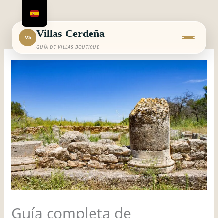
Ir
al
contenido
Villas Cerdeña
VS
GUÍA DE VILLAS BOUTIQUE
Guía completa de