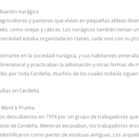
ilización nurágica
gricultores y pastores que vivían en pequeñas aldeas disem
nado, como ovejas y cabras. Los nurágicos también tenían un
sociedad estaba organizada en clanes, cada uno con su propi
ortante en la sociedad nurágica, y sus habitantes venerab
brenatural y practicaban la adivinación y otras formas de m
des por toda Cerdeña, muchos de los cuales todavía siguen 
l Mont'e Prama
on descubiertos en 1974 por un grupo de trabajadores qu
oeste de Cerdeña. Mientras excavaban, los trabajadores en
identificaron como partes de estatuas antiguas. Los arque