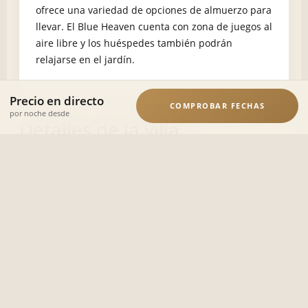
ofrece una variedad de opciones de almuerzo para
llevar. El Blue Heaven cuenta con zona de juegos al
aire libre y los huéspedes también podrán
relajarse en el jardín.
Precio en directo
COMPROBAR FECHAS
por noche desde
Detalles de la villa
La casa dispone de terraza con vistas al jardín, dos
dormitorios, salón
sala de estar, un televisor de pantalla plana, una
cocina totalmente equipada con lavavajillas y
horno, y un cuarto de baño con bañera de
hidromasaje.