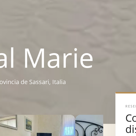
ral Marie
vincia de Sassari, Italia
RESE
C
di