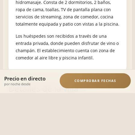
hidromasaje. Consta de 2 dormitorios, 2 baños,
ropa de cama, toallas, TV de pantalla plana con
servicios de streaming, zona de comedor, cocina
totalmente equipada y patio con vistas a la piscina.
Los huéspedes son recibidos a través de una
entrada privada, donde pueden disfrutar de vino o
champán. El establecimiento cuenta con zona de
comedor al aire libre y piscina infantil.
Precio en directo
COMPROBAR FECHAS
por noche desde
Detalles de la villa
Esta villa consta de dos dormitorios, dos baños,
ropa de cama, toallas, TV de pantalla plana con
servicios de streaming, comedor, cocina totalmente