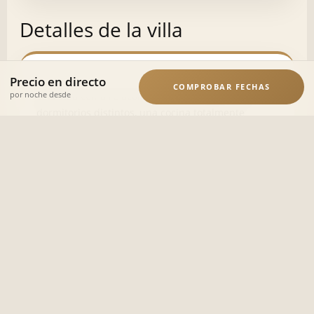
Detalles de la villa
Precio en directo
COMPROBAR FECHAS
por noche desde
Esta villa con aire acondicionado consta de seis
dormitorios distintos, una cocina totalmente
equipada y seis cuartos de baño. También dispone
de televisión de pantalla plana.
Servicios
Piscina
Piscina al aire libre
Estacionamiento gratuito
WiFi gratis