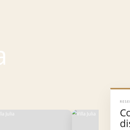
a
RESE
C
di