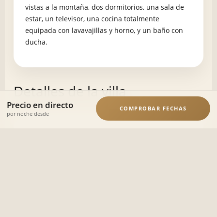
vistas a la montaña, dos dormitorios, una sala de
estar, un televisor, una cocina totalmente
equipada con lavavajillas y horno, y un baño con
ducha.
Detalles de la villa
Precio en directo
COMPROBAR FECHAS
por noche desde
El Stazzu Da Virgilio dispone de terraza con vistas
a la montaña, dos dormitorios, sala de estar
sala de estar, un televisor, una cocina totalmente
equipada con lavavajillas y horno, y un cuarto de
baño con ducha.