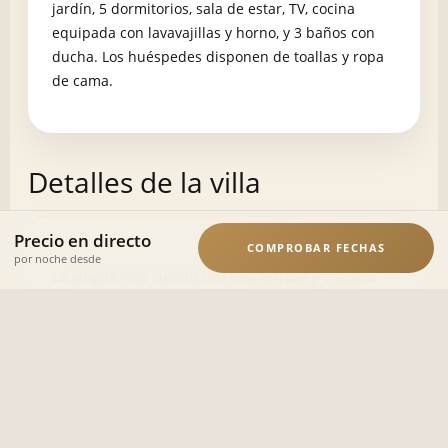
jardín, 5 dormitorios, sala de estar, TV, cocina
equipada con lavavajillas y horno, y 3 baños con
ducha. Los huéspedes disponen de toallas y ropa
de cama.
Detalles de la villa
Precio en directo
COMPROBAR FECHAS
por noche desde
La amplia villa cuenta con una terraza y vistas al
jardín, que consta de 5 dormitorios, una sala de
estar, un televisor, una cocina equipada con
lavavajillas y horno, así como 3 cuartos de baño
con ducha.
sala de estar, un televisor, una cocina equipada
con lavavajillas y horno, así como 3 cuartos de
baño con ducha.