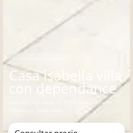
VILLA DE LUJO EN CERDEÑA
Casa Isabella villa
con dependance
Viale Don Luigi Sturzo, 12, 07020 Porto San Paolo,
Provincia de Sassari, Italia