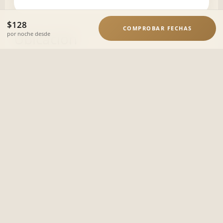
$128
COMPROBAR FECHAS
Ubicación
por noche desde
Reserva con confianza