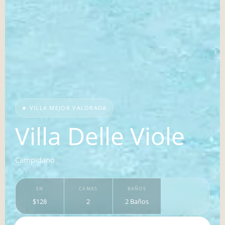
★ VILLA MEJOR VALORADA
Villa Delle Viole
Campidano
EN
CAMAS
BAÑOS
$128
2
2 Baños