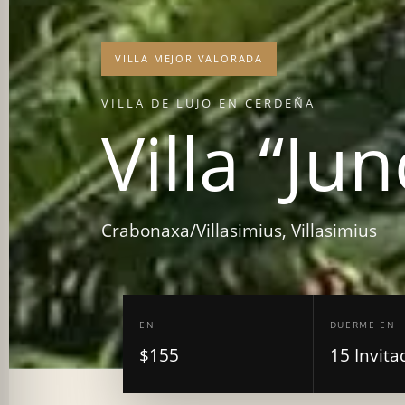
VILLA MEJOR VALORADA
VILLA DE LUJO EN CERDEÑA
Villa “Ju
Crabonaxa/Villasimius, Villasimius
EN
DUERME EN
$155
15 Invita