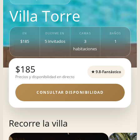
Villa Torre
EN
DUERME EN
CAMAS
BAÑOS
$185
5 Invitados
3
1
habitaciones
$185
★ 9.8-Fantástico
Precios y disponibilidad en directo
CONSULTAR DISPONIBILIDAD
Recorre la villa