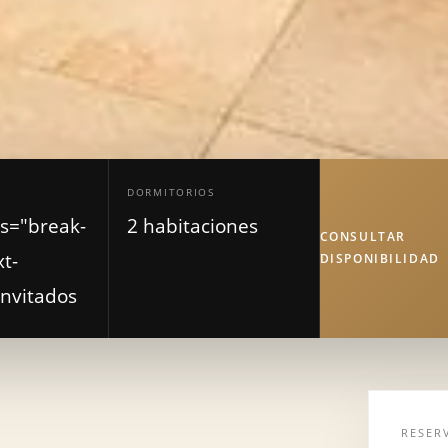
DORMITORIOS
ss="break-
2 habitaciones
CONSULTAR
t-
DISPONIBILIDAD
Invitados
RESER