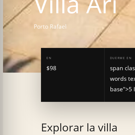
Villa Ari
Porto Rafael
EN
DUERME EN
$98
span cla
words tex
base">5 
Explorar la villa