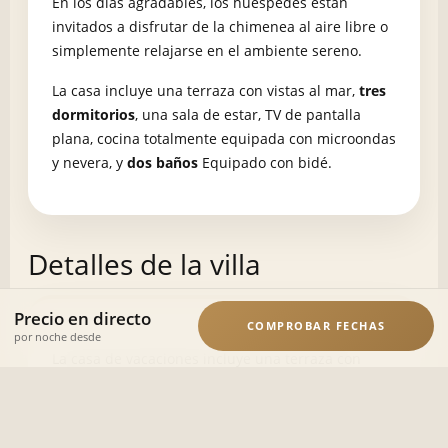
En los días agradables, los huéspedes están
invitados a disfrutar de la chimenea al aire libre o
simplemente relajarse en el ambiente sereno.
La casa incluye una terraza con vistas al mar,
tres
dormitorios
, una sala de estar, TV de pantalla
plana, cocina totalmente equipada con microondas
y nevera, y
dos baños
Equipado con bidé.
Detalles de la villa
Precio en directo
COMPROBAR FECHAS
por noche desde
La casa de vacaciones incluye una terraza con
vistas al mar, tres dormitorios, un
salón, un televisor de pantalla plana, una cocina
totalmente equipada con microondas y frigorífico,