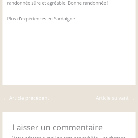
randonnée sûre et agréable. Bonne randonnée !
Plus d'expériences en Sardaigne
Escalade en Sardaigne
Artisans du liège de Sardaigne
Explorer Su Nuraxi
Explorer la grotte de Neptune
←
Article précédent
Article suivant
→
Laisser un commentaire