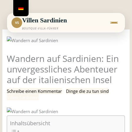
Zum
Inhalt
springen
Villen Sardinien
VS
BOUTIQUE-VILLA-FÜHRER
Wandern auf Sardinien: Ein
unvergessliches Abenteuer
auf der italienischen Insel
Schreibe einen Kommentar
/
Dinge die zu tun sind
/ Von
Villen-Sardinien
Inhaltsübersicht