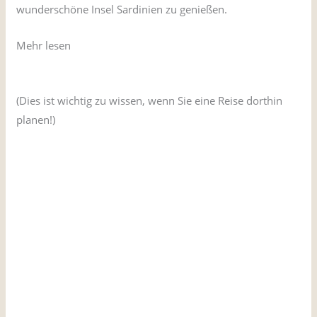
wunderschöne Insel Sardinien zu genießen.
Mehr lesen
Wo liegt Sardinien?
(Dies ist wichtig zu wissen, wenn Sie eine Reise dorthin
planen!)
Wo kann man auf Sardinien wohnen?
Wie kommt man von Europa nach Sardinien?
Wie kommt man vom Vereinigten Königreich nach
Sardinien?
Wie man von Irland nach Sardinien kommt