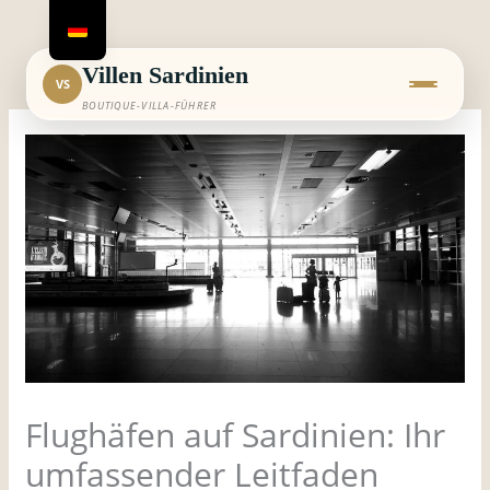
Zum
Inhalt
springen
Villen Sardinien
VS
BOUTIQUE-VILLA-FÜHRER
Flughäfen auf Sardinien: Ihr
umfassender Leitfaden