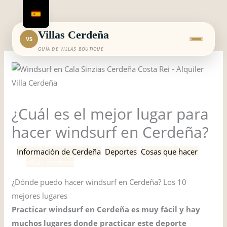
Ir
al
contenido
Villas Cerdeña
VS
GUÍA DE VILLAS BOUTIQUE
¿Cuál es el mejor lugar para
hacer windsurf en Cerdeña?
/
Información de Cerdeña
,
Deportes
,
Cosas que hacer
/
Por
villas-cerdena
¿Dónde puedo hacer windsurf en Cerdeña? Los 10
mejores lugares
Practicar windsurf en Cerdeña es muy fácil y hay
muchos lugares donde practicar este deporte