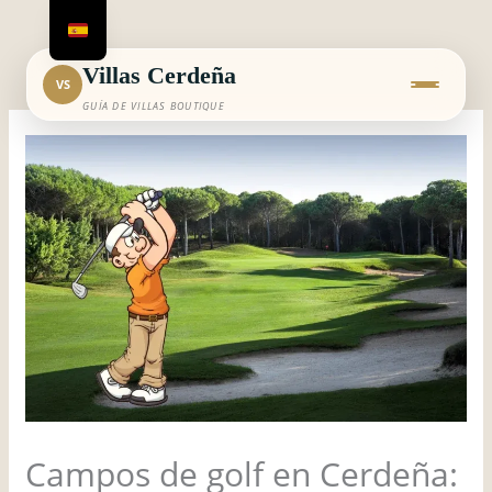
Ir
al
contenido
Villas Cerdeña
VS
GUÍA DE VILLAS BOUTIQUE
Campos de golf en Cerdeña: