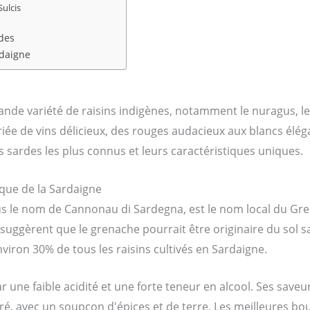
Sulcis
rdes
rdaigne
rande variété de raisins indigènes, notamment le nuragus, l
e de vins délicieux, des rouges audacieux aux blancs éléga
sardes les plus connus et leurs caractéristiques uniques.
que de la Sardaigne
 le nom de Cannonau di Sardegna, est le nom local du Gr
uggèrent que le grenache pourrait être originaire du sol s
nviron 30% de tous les raisins cultivés en Sardaigne.
r une faible acidité et une forte teneur en alcool. Ses saveur
é, avec un soupçon d'épices et de terre. Les meilleures bo