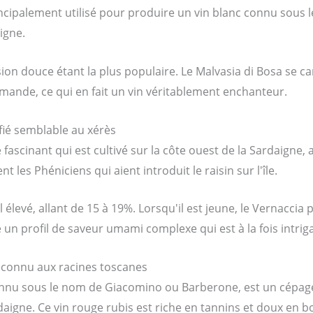
incipalement utilisé pour produire un vin blanc connu sous 
igne.
sion douce étant la plus populaire. Le Malvasia di Bosa se c
mande, ce qui en fait un vin véritablement enchanteur.
ifié semblable au xérès
é fascinant qui est cultivé sur la côte ouest de la Sardaigne,
 les Phéniciens qui aient introduit le raisin sur l'île.
l élevé, allant de 15 à 19%. Lorsqu'il est jeune, le Vernacci
pe un profil de saveur umami complexe qui est à la fois intriga
méconnu aux racines toscanes
connu sous le nom de Giacomino ou Barberone, est un cépage
daigne. Ce vin rouge rubis est riche en tannins et doux en b