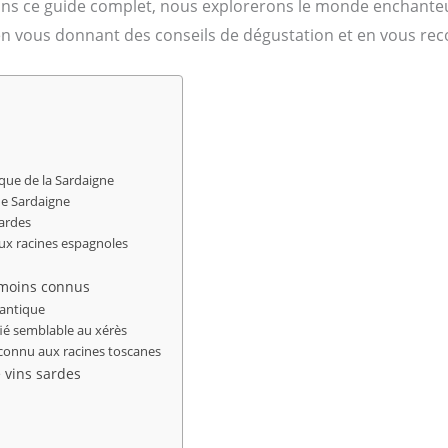
ans ce guide complet, nous explorerons le monde enchanteu
 en vous donnant des conseils de dégustation et en vous r
que de la Sardaigne
de Sardaigne
sardes
aux racines espagnoles
 moins connus
mantique
ifié semblable au xérès
méconnu aux racines toscanes
 vins sardes