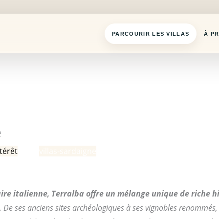
PARCOURIR LES VILLAS
À P
e
térêt
/ Par
villas-sardaigne
ire italienne, Terralba offre un mélange unique de riche h
. De ses anciens sites archéologiques à ses vignobles renommés, 