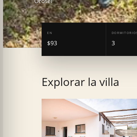
Orosei
EN
DORMITORIO
$93
3
Explorar la villa