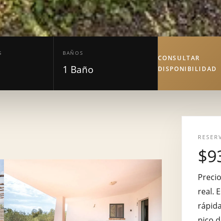
S
BAÑOS
CONSULTAR
1 Baño
DISPONIBILIDAD
RESER
$9
Precio
real. 
rápid
pico d