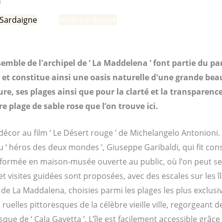
)
 Sardaigne
/ Par
villas-sardaigne
ensemble de l'archipel de ‘ La Maddelena ’ font partie du 
e et constitue ainsi une oasis naturelle d'une grande bea
e, ses plages ainsi que pour la clarté et la transparence
re plage de sable rose que l’on trouve ici.
e décor au film ‘ Le Désert rouge ’ de Michelangelo Antonioni
 ‘ héros des deux mondes ’, Giuseppe Garibaldi, qui fit cons
formée en maison-musée ouverte au public, où l’on peut se 
visites guidées sont proposées, avec des escales sur les île
l de La Maddalena, choisies parmi les plages les plus exclusiv
elles pittoresques de la célèbre vieille ville, regorgeant 
sque de ‘ Cala Gavetta ’. L’île est facilement accessible grâce