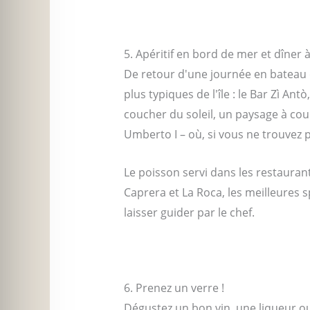
5. Apéritif en bord de mer et dîner
De retour d'une journée en bateau ou
plus typiques de l'île : le Bar Zì An
coucher du soleil, un paysage à coup
Umberto I – où, si vous ne trouvez p
Le poisson servi dans les restaurant
Caprera et La Roca, les meilleures s
laisser guider par le chef.
6. Prenez un verre !
Dégustez un bon vin, une liqueur ou