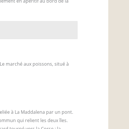
lement en apéritif au bord de la
 Le marché aux poissons, situé à
 reliée à La Maddalena par un pont.
mun qui relient les deux îles.
gard tourné vers la Corse ; la