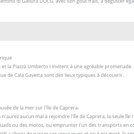
mentino di Gallura DOCG, avec son goût frais, à déguster éga
orique
re et la Piazza Umberto I invitent à une agréable promenade.
ique de Cala Gavetta sont des lieux typiques à découvrir.
usée de la mer sur l'île de Caprera.
 n'aurez aucun mal à rejoindre l'île de Caprera, la seule île
ads ou des motos, ou emprunter l'un des transports en com
i a choisi de passer ses vieux jours et où il est mort, le re