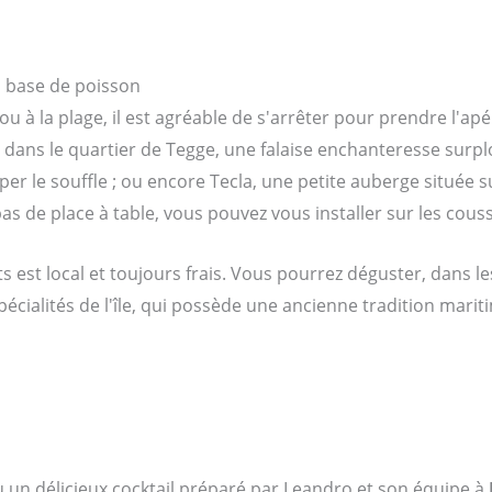
 à base de poisson
 à la plage, il est agréable de s'arrêter pour prendre l'apér
tò, dans le quartier de Tegge, une falaise enchanteresse surpl
er le souffle ; ou encore Tecla, une petite auberge située s
as de place à table, vous pouvez vous installer sur les cous
s est local et toujours frais. Vous pourrez déguster, dans l
pécialités de l'île, qui possède une ancienne tradition mari
 un délicieux cocktail préparé par Leandro et son équipe à