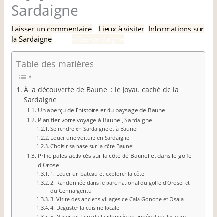
Sardaigne
Laisser un commentaire
/
Lieux à visiter
,
Informations sur
la Sardaigne
/ Par
villas-sardaigne
Table des matières
À la découverte de Baunei : le joyau caché de la
Sardaigne
Un aperçu de l'histoire et du paysage de Baunei
Planifier votre voyage à Baunei, Sardaigne
Se rendre en Sardaigne et à Baunei
Louer une voiture en Sardaigne
Choisir sa base sur la côte Baunei
Principales activités sur la côte de Baunei et dans le golfe
d'Orosei
1. Louer un bateau et explorer la côte
2. Randonnée dans le parc national du golfe d'Orosei et
du Gennargentu
3. Visite des anciens villages de Cala Gonone et Osala
4. Déguster la cuisine locale
5. Nager ou faire de la plongée en apnée dans les eaux