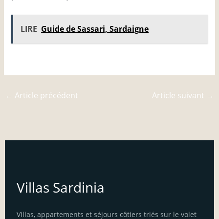
LIRE
Guide de Sassari, Sardaigne
Lien source
←
Article précédent
Article suivant
→
Villas Sardinia
Villas, appartements et séjours côtiers triés sur le volet