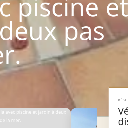
ec piscine e
 deux pas
r.
RÉSE
Vé
di