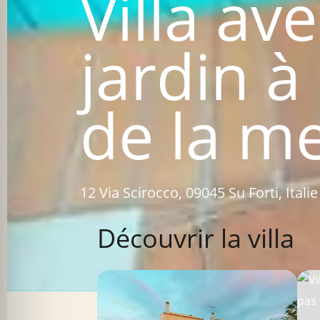
Villa av
jardin à
de la me
12 Via Scirocco, 09045 Su Forti, Italie
Découvrir la villa