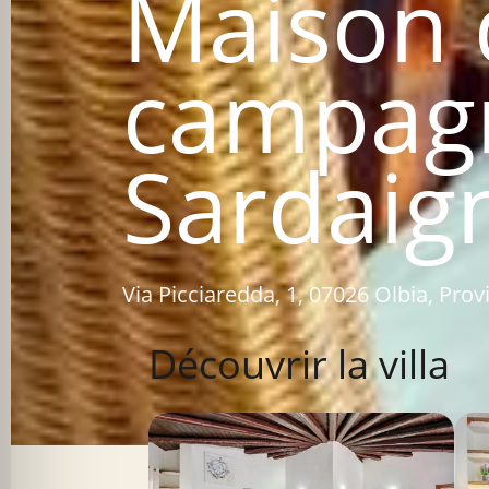
Maison 
campag
Sardaig
Via Picciaredda, 1, 07026 Olbia, Provi
Découvrir la villa