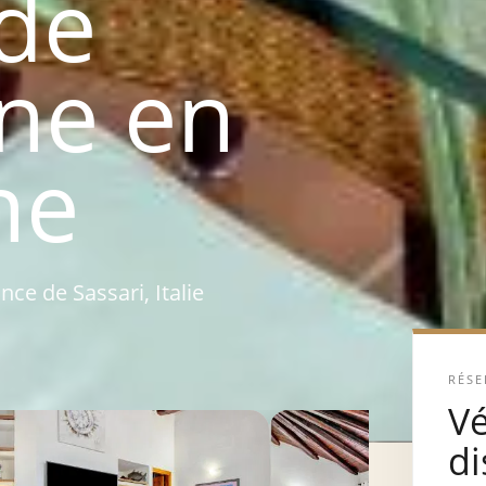
de
ne en
ne
nce de Sassari, Italie
RÉSE
Vé
di