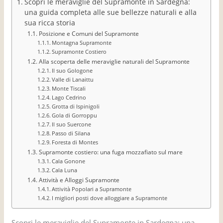
Scopri le meraviglie del Supramonte in Sardegna:
una guida completa alle sue bellezze naturali e alla
sua ricca storia
Posizione e Comuni del Supramonte
Montagna Supramonte
Supramonte Costiero
Alla scoperta delle meraviglie naturali del Supramonte
Il suo Gologone
Valle di Lanaittu
Monte Tiscali
Lago Cedrino
Grotta di Ispinigoli
Gola di Gorroppu
Il suo Suercone
Passo di Silana
Foresta di Montes
Supramonte costiero: una fuga mozzafiato sul mare
Cala Gonone
Cala Luna
Attività e Alloggi Supramonte
Attività Popolari a Supramonte
I migliori posti dove alloggiare a Supramonte
Scopri le meraviglie del Supramonte in Sardegna: una