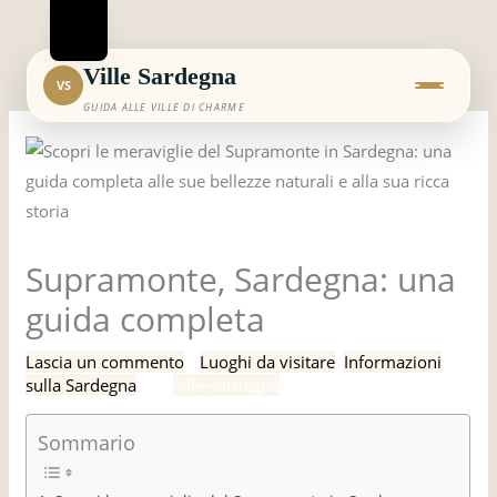
Vai
al
contenuto
Ville Sardegna
VS
GUIDA ALLE VILLE DI CHARME
Supramonte, Sardegna: una
guida completa
Lascia un commento
/
Luoghi da visitare
,
Informazioni
sulla Sardegna
/ Di
ville-sardegna
Sommario