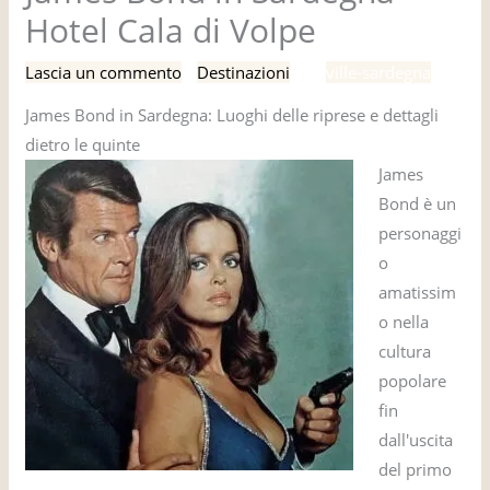
Hotel Cala di Volpe
Lascia un commento
/
Destinazioni
/ Di
ville-sardegna
James Bond in Sardegna: Luoghi delle riprese e dettagli
dietro le quinte
James
Bond è un
personaggi
o
amatissim
o nella
cultura
popolare
fin
dall'uscita
del primo