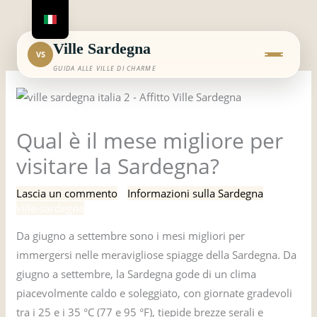
Vai
al
contenuto
Ville Sardegna
VS
GUIDA ALLE VILLE DI CHARME
Qual è il mese migliore per
visitare la Sardegna?
Lascia un commento
/
Informazioni sulla Sardegna
/ Di
ville-sardegna
Da giugno a settembre sono i mesi migliori per
immergersi nelle meravigliose spiagge della Sardegna. Da
giugno a settembre, la Sardegna gode di un clima
piacevolmente caldo e soleggiato, con giornate gradevoli
tra i 25 e i 35 °C (77 e 95 °F), tiepide brezze serali e