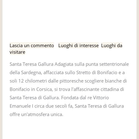
Santa
Santa Teresa Gallura,
Teresa
Gallura,
Sardegna
Sardegna
Lascia un commento
/
Luoghi di interesse
,
Luoghi da
visitare
Santa Teresa Gallura Adagiata sulla punta settentrionale
della Sardegna, affacciata sullo Stretto di Bonifacio e a
soli 12 chilometri dalle pittoresche scogliere bianche di
Bonifacio in Corsica, si trova l'affascinante cittadina di
Santa Teresa di Gallura. Fondata dal re Vittorio
Emanuele I circa due secoli fa, Santa Teresa di Gallura
offre un'atmosfera unica.
Leggi tutto »