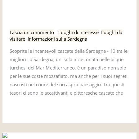
incantevoli
cascate della Sardegna: 10
cascate
delle migliori
della
Sardegna:
Lascia un commento
/
Luoghi di interesse
,
Luoghi da
10
visitare
,
Informazioni sulla Sardegna
delle
Scoprite le incantevoli cascate della Sardegna - 10 tra le
migliori
migliori La Sardegna, un'isola incastonata nelle acque
turchesi del Mar Mediterraneo, è un paradiso non solo
per le sue coste mozzafiato, ma anche per i suoi segreti
nascosti nel cuore del suo aspro paesaggio. Tra questi
tesori ci sono le accattivanti e pittoresche cascate che
Leggi tutto »