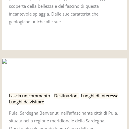
scoperta della bellezza e del fascino di questa
incantevole spiaggia. Dalle sue caratteristiche
geologiche uniche alle sue
Leggi tutto »
Pula,
Pula, Sardegna
Sardegna
Lascia un commento
/
Destinazioni
,
Luoghi di interesse
,
Luoghi da visitare
Pula, Sardegna Benvenuti nell'affascinante città di Pula,
situata nella regione meridionale della Sardegna.
Questo piccolo grande luogo è una deliziosa