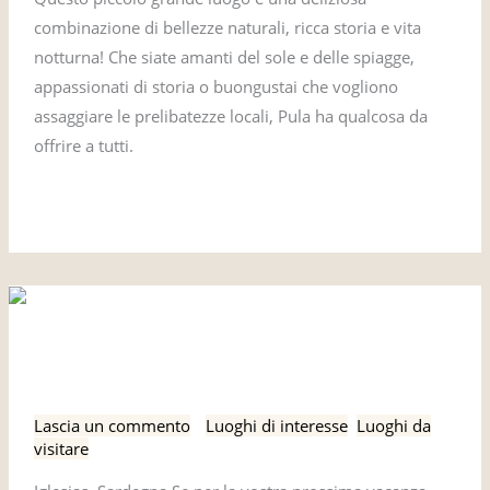
combinazione di bellezze naturali, ricca storia e vita
notturna! Che siate amanti del sole e delle spiagge,
appassionati di storia o buongustai che vogliono
assaggiare le prelibatezze locali, Pula ha qualcosa da
offrire a tutti.
Leggi tutto »
Iglesias,
Iglesias, Sardegna
Sardegna
Lascia un commento
/
Luoghi di interesse
,
Luoghi da
visitare