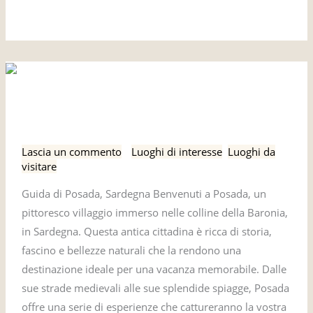
Leggi tutto »
Guida
Guida di Posada, Sardegna
di
Posada,
Lascia un commento
/
Luoghi di interesse
,
Luoghi da
Sardegna
visitare
Guida di Posada, Sardegna Benvenuti a Posada, un
pittoresco villaggio immerso nelle colline della Baronia,
in Sardegna. Questa antica cittadina è ricca di storia,
fascino e bellezze naturali che la rendono una
destinazione ideale per una vacanza memorabile. Dalle
sue strade medievali alle sue splendide spiagge, Posada
offre una serie di esperienze che cattureranno la vostra