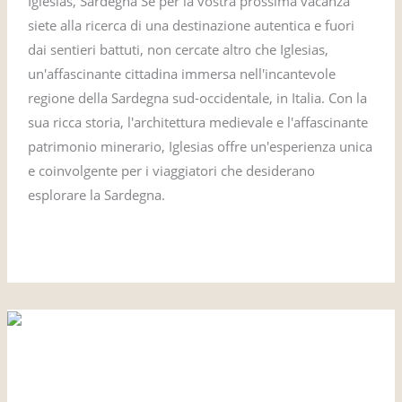
Iglesias, Sardegna Se per la vostra prossima vacanza
siete alla ricerca di una destinazione autentica e fuori
dai sentieri battuti, non cercate altro che Iglesias,
un'affascinante cittadina immersa nell'incantevole
regione della Sardegna sud-occidentale, in Italia. Con la
sua ricca storia, l'architettura medievale e l'affascinante
patrimonio minerario, Iglesias offre un'esperienza unica
e coinvolgente per i viaggiatori che desiderano
esplorare la Sardegna.
Leggi tutto »
Scopri
Scopri le incantevoli
le