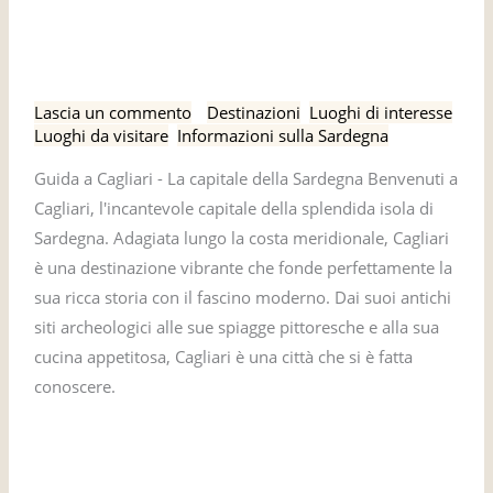
Una guida a Cagliari – Il
guida
a
capoluogo della Sardegna
Cagliari
Lascia un commento
/
Destinazioni
,
Luoghi di interesse
,
–
Luoghi da visitare
,
Informazioni sulla Sardegna
Il
capoluogo
Guida a Cagliari - La capitale della Sardegna Benvenuti a
della
Cagliari, l'incantevole capitale della splendida isola di
Sardegna
Sardegna. Adagiata lungo la costa meridionale, Cagliari
è una destinazione vibrante che fonde perfettamente la
sua ricca storia con il fascino moderno. Dai suoi antichi
siti archeologici alle sue spiagge pittoresche e alla sua
cucina appetitosa, Cagliari è una città che si è fatta
conoscere.
Leggi tutto »