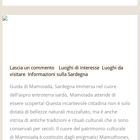
Guida
Guida di Mamoiada,
di
Mamoiada,
Sardegna
Sardegna
Lascia un commento
/
Luoghi di interesse
,
Luoghi da
visitare
,
Informazioni sulla Sardegna
Guida di Mamoiada, Sardegna Immersa nel cuore
dell'aspro entroterra sardo, Mamoiada attende di
essere scoperta! Questa incantevole cittadina non è solo
dotata di bellezze naturali mozzafiato, ma è anche
intrisa di antiche tradizioni e rituali culturali che si sono
conservati per secoli. Il cuore del patrimonio culturale
di Mamoiada è costituito dagli enigmatici Mamuthones,