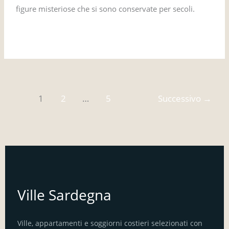
figure misteriose che si sono conservate per secoli.
Leggi tutto »
1
2
…
5
Successivo
→
Ville Sardegna
Ville, appartamenti e soggiorni costieri selezionati con