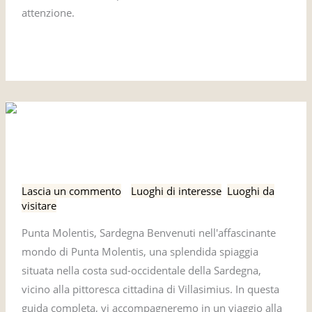
attenzione.
Leggi tutto »
Punta
Punta Molentis, Sardegna
Molentis,
Sardegna
Lascia un commento
/
Luoghi di interesse
,
Luoghi da
visitare
Punta Molentis, Sardegna Benvenuti nell'affascinante
mondo di Punta Molentis, una splendida spiaggia
situata nella costa sud-occidentale della Sardegna,
vicino alla pittoresca cittadina di Villasimius. In questa
guida completa, vi accompagneremo in un viaggio alla