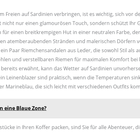
im Freien auf Sardinien verbringen, ist es wichtig, sich vor d
it nicht nur einen glamourösen Touch, sondern schützt Ihr 
h für einen breitkrempigen Hut in einer neutralen Farbe, de
inen atemberaubenden Stränden und malerischen Dörfern 
 ein Paar Riemchensandalen aus Leder, die sowohl Stil als a
ohlen und verstellbaren Riemen für maximalen Komfort bei 
e bereits erwähnt, kann das Wetter auf Sardinien unvorhers
 ein Leinenblazer sind praktisch, wenn die Temperaturen sink
der Marineblau, die sich leicht mit verschiedenen Outfits kom
n eine Blaue Zone?
ücke in Ihren Koffer packen, sind Sie für alle Abenteuer, die