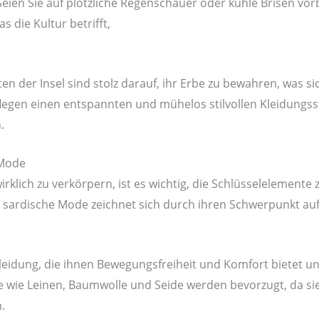
ien Sie auf plötzliche Regenschauer oder kühle Brisen vorber
die Kultur betrifft,
Sardinien ist bekannt für seine reic
 der Insel sind stolz darauf, ihr Erbe zu bewahren, was si
flegen einen entspannten und mühelos stilvollen Kleidungss
.
 Mode
rklich zu verkörpern, ist es wichtig, die Schlüsselelemente 
e sardische Mode zeichnet sich durch ihren Schwerpunkt auf
eidung, die ihnen Bewegungsfreiheit und Komfort bietet und
ffe wie Leinen, Baumwolle und Seide werden bevorzugt, da s
.