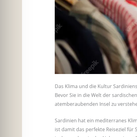
Das Klima und die Kultur Sardinien
Bevor Sie in die Welt der sardischen
atemberaubenden Insel zu versteh
Sardinien hat ein mediterranes Kli
ist damit das perfekte Reiseziel fü