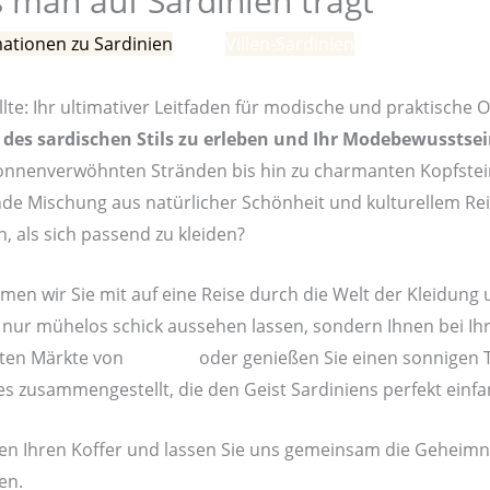
s man auf Sardinien trägt
ationen zu Sardinien
/ Von
Villen-Sardinien
te: Ihr ultimativer Leitfaden für modische und praktische Ou
z des sardischen Stils zu erleben und Ihr Modebewusstse
onnenverwöhnten Stränden bis hin zu charmanten Kopfstein
ende Mischung aus natürlicher Schönheit und kulturellem R
, als sich passend zu kleiden?
hmen wir Sie mit auf eine Reise durch die Welt der Kleidun
cht nur mühelos schick aussehen lassen, sondern Ihnen bei 
aften Märkte von
Cagliari
oder genießen Sie einen sonnigen 
les zusammengestellt, die den Geist Sardiniens perfekt einf
auen Ihren Koffer und lassen Sie uns gemeinsam die Geheimni
en.