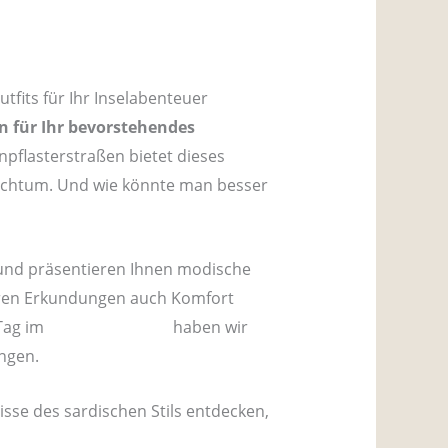
tfits für Ihr Inselabenteuer
in für Ihr bevorstehendes
pflasterstraßen bietet dieses
eichtum. Und wie könnte man besser
g und präsentieren Ihnen modische
Ihren Erkundungen auch Komfort
Tag im
Costa Smeralda
haben wir
angen.
sse des sardischen Stils entdecken,