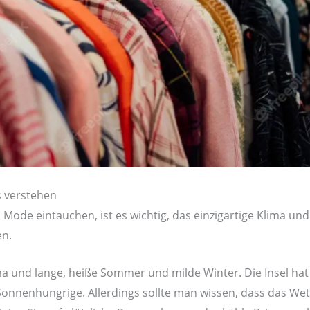
s verstehen
 Mode eintauchen, ist es wichtig, das einzigartige Klima und
en.
ma und lange, heiße Sommer und milde Winter. Die Insel ha
r Sonnenhungrige. Allerdings sollte man wissen, dass das W