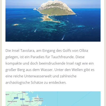
Die Insel Tavolara, am Eingang des Golfs von Olbia
gelegen, ist ein Paradies für Tauchfreunde. Diese
kompakte und doch beeindruckende Insel ragt wie ein
großer Berg aus dem Wasser. Unter den Wellen gibt es
eine reiche Unterwasserwelt und zahlreiche
archäologische Schätze zu entdecken.