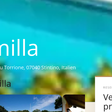
milla
u Torrione, 07040 Stintino, Italien
lla
RESE
Ve
p