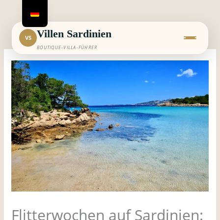
Zum
Inhalt
springen
Villen Sardinien
VS
BOUTIQUE-VILLA-FÜHRER
Flitterwochen auf Sardinien: