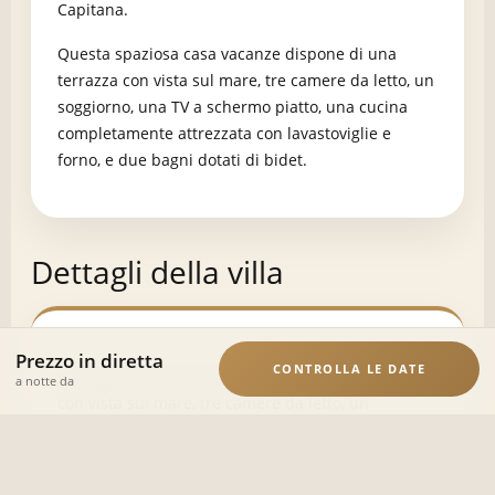
Capitana.
Questa spaziosa casa vacanze dispone di una
terrazza con vista sul mare, tre camere da letto, un
soggiorno, una TV a schermo piatto, una cucina
completamente attrezzata con lavastoviglie e
forno, e due bagni dotati di bidet.
Dettagli della villa
Prezzo in diretta
CONTROLLA LE DATE
La spaziosa casa vacanze dispone di una terrazza
a notte da
con vista sul mare, tre camere da letto, un
soggiorno, una TV a schermo piatto, una cucina
completamente attrezzata con lavastoviglie e forno
e due bagni con bidet.