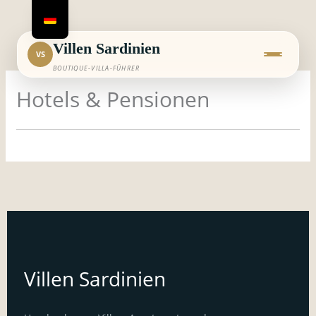
Zum
Inhalt
springen
Villen Sardinien
VS
BOUTIQUE-VILLA-FÜHRER
Hotels & Pensionen
Villen Sardinien